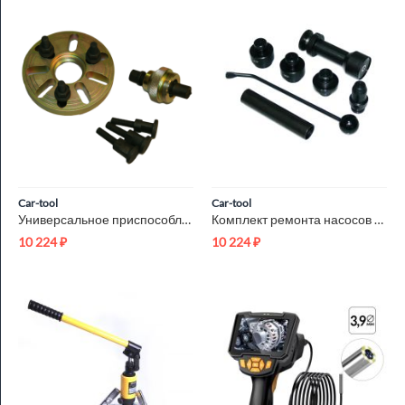
Car-tool
Car-tool
Универсальное приспособление для зубчатых колес Car-Tool CT-1181
Комплект ремонта насосов Common Rail Delphi Car-Tool CT-0128S26
10 224
₽
10 224
₽