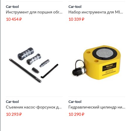
Car-tool
Car-tool
Инструмент для поршня обгонной муфты CD4E Car-Tool CT-R031
Набор инструмента для MINI N12 Car-Tool CT-B1300
10 454
₽
10 339
₽
Car-tool
Car-tool
Съемник насос-форсунок для грузовиков Car-Tool CT-1855A
Гидравлический цилиндр низкий 50т. Car-Tool CT-T5012
10 293
₽
10 290
₽