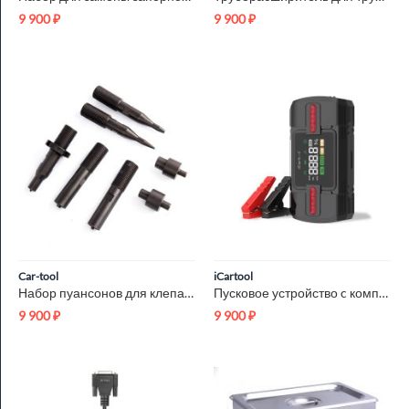
9 900
₽
9 900
₽
Car-tool
iCartool
Набор пуансонов для клепального станка Car-Tool CT-N0919
Пусковое устройство c компрессором 12В, 12 000 мАч, 600/1200А...
9 900
₽
9 900
₽