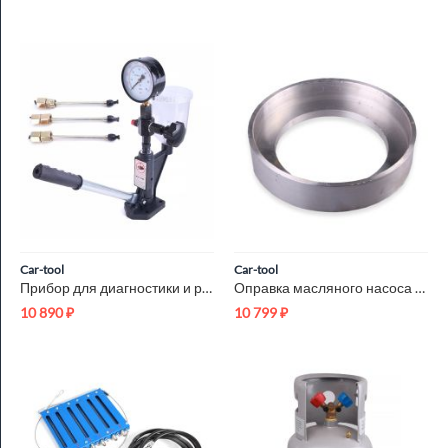
Car-tool
Car-tool
Прибор для диагностики и регулировки дизельных форсунок Car-T...
Оправка масляного насоса АКПП A4AF3 Car-Tool CT-R037
10 890
₽
10 799
₽