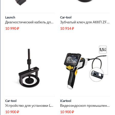
Launch
Car-tool
Диагностический кабель для прицепов 7+7 pin Launch LNC-225
Зубчатый ключ для АККП ZF 4HP16 Car-Tool CT-R018
10 990
₽
10 914
₽
Car-tool
iCartool
Устройство для установки LOW REVERSE JF506E Car-Tool CT-R052
Видеоэндоскоп промышленный, 4.3", 1Мп, 2 камеры, 1280х720, 1м...
10 900
₽
10 900
₽