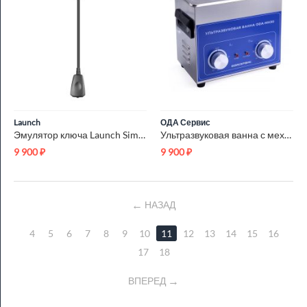
Launch
ОДА Сервис
Эмулятор ключа Launch Simulate Key (Si-key) LNC-194
Ультразвуковая ванна с механическим таймером и подогревом, 3 ...
9 900
₽
9 900
₽
НАЗАД
4
5
6
7
8
9
10
11
12
13
14
15
16
17
18
ВПЕРЕД