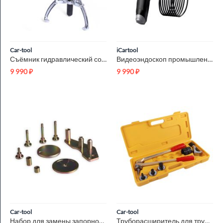
Car-tool
iCartool
Съёмник гидравлический со встроенным насосом 5 т Car-Tool CT-...
Видеоэндоскоп промышленный, 4.3", 1Мп, 1280x720, 1м, 3.9 мм с...
9 990
₽
9 990
₽
Car-tool
Car-tool
Набор для замены запорной крышки насоса Car-Tool CT-N1002
Труборасширитель для труб PEX, ручной с насадками 16-20-25-32...