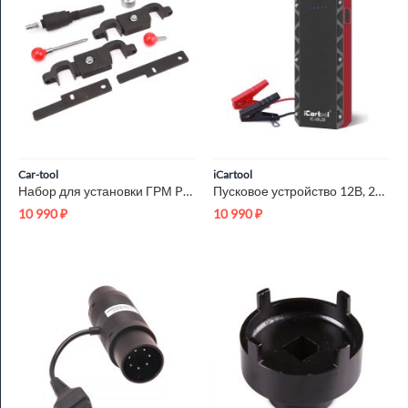
Car-tool
iCartool
Набор для установки ГРМ Porsche Car-Tool CT-G1207
Пусковое устройство 12В, 20 000 мАч, 1000/2000А iCartool IC-J...
10 990
₽
10 990
₽